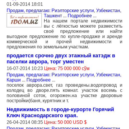
01-09-2014 18:01
Продам, предлагаю: Риэлторские услуги
,
Узбекистан,
Ташкент
...
Подробнее
...
На нашем портале недвижимости
вы с лёгкостью можете разместить
своё предложение или найти
выгодное предложение по купле-продаже и аренде
коммерческой и прочей недвижимости и
предложения по земельным участкам.
продается срочно двух этажный катэдж в
паселки аврора, торг уместен
16-07-2014 10:23
Цена: 75 000 000 сўм
Продам, предлагаю: Риэлторские услуги
,
Узбекистан,
Карши
...
Подробнее
...
поселок аврора.свет, газ проведены.водопровод и
колодец во дворе.пять комнат. участок восемь с
половиной соток, огорожен.на участке дворовые
постройки(баня, курятник и т.
Недвижимость в городе-курорте Горячий
Ключ Краснодарского края.
26-04-2014 08:35
Цена: 50 000 USD $
Продам, предлагаю: Риэлторские услуги
,
Узбекистан,