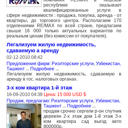
республике оказывает
квалифицированные услуги в
сфере недвижимости : продажа, покупка, аренда - от
квартиры, до торгового центра. Располагаем 170
отделениями RE/MAX по всей стране, предлагаем
свыше 16 000 только актуальных вариантов по
реальным ценам (без комиссии от покупателя).
Легализуем жилую недвижимость,
сдаваемую а аренду
02-12-2010 08:42
Предложения фирм: Риэлторские услуги
,
Узбекистан,
Ташкент
...
Подробнее
...
Легализуем жилую недвижимость, сдаваемую в
аренду в гос. налоговых органах.
3-х ком квартира 1-й этаж
16-09-2010 04:38
Цена: 15 000 USD $
Продам, предлагаю: Риэлторские услуги
,
Узбекистан,
Ташкент
...
Подробнее
...
продам срочно сергели р-он спутник
деревян 2-х этаж дом 1-й этаж 3-х
ком квартира сад вьезд авто
800000р.