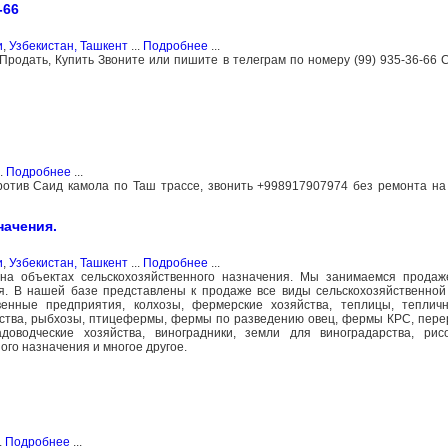
-66
и
,
Узбекистан, Ташкент
...
Подробнее
...
Продать, Купить Звоните или пишите в телеграм по номеру (99) 935-36-66 
..
Подробнее
...
ротив Саид камола по Таш трассе, звонить +998917907974 без ремонта на
начения.
и
,
Узбекистан, Ташкент
...
Подробнее
...
на объектах сельскохозяйственного назначения. Мы занимаемся продаже
я. В нашей базе представлены к продаже все виды сельскохозяйственно
венные предприятия, колхозы, фермерские хозяйства, теплицы, тепличн
йства, рыбхозы, птицефермы, фермы по разведению овец, фермы КРС, пе
адоводческие хозяйства, виноградники, земли для виноградарства, рис
ого назначения и многое другое.
.
Подробнее
...