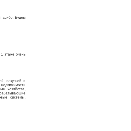
Спасибо. Будем
 1 этаже очень
й, покупкой и
й недвижимости
ые хозяйства,
рерабатывающие
овые системы,