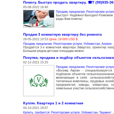
Помогу. Быстро продать квартиру. ☎Т (99)935-36
05-08-2022 16:40
Продам, предлагаю: Риэлторские услуг
Быстро!- Надёжно!-Выгодно!-Поможем 
рады Вам помочь!.
Продам 3 комнатную квартиру без ремонта
28-05-2022 10:53
Цена: 19 000 USD $
Продам, предлагаю: Риэлторские услуги
,
Узбекистан, Ангрен
.
Продаётся 3-х комнатная квартира 3квартал, ориентир нап
Большая рядом детская площадка можно.
Покупка, продажа и подбор объектов сельхозназ
02-12-2021 15:25
Продам, предлагаю: Риэлторские услуг
«Восемь Акров» - специализируется 
подбором объектов сельхозназначени
включающие в себя: сельскохозяйст
тепличные комплексы, прудовые хозя
предприятия, заводы, элеваторы, с
земельные участки сельскохозяйственн
Куплю. Квартира 1 и 2 комнатная
04-10-2021 19:07
Купить, требуется: Риэлторские услуги
,
Узбекистан, Ташкент
..