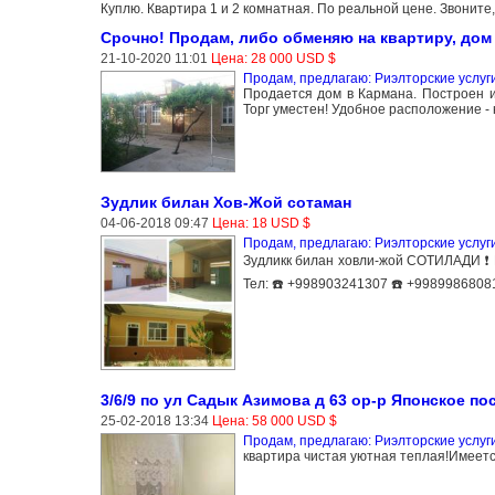
Куплю. Квартира 1 и 2 комнатная. По реальной цене. Звонит
Срочно! Продам, либо обменяю на квартиру, дом
21-10-2020 11:01
Цена: 28 000 USD $
Продам, предлагаю: Риэлторские услуг
Продается дом в Кармана. Построен и
Торг уместен! Удобное расположение - 
Зудлик билан Хов-Жой сотаман
04-06-2018 09:47
Цена: 18 USD $
Продам, предлагаю: Риэлторские услуг
Зудликк билан ховли-жой СОТИЛАДИ ❗ Ма
Тел: ☎️ +998903241307 ☎️ +9989986808
3/6/9 по ул Садык Азимова д 63 ор-р Японское п
25-02-2018 13:34
Цена: 58 000 USD $
Продам, предлагаю: Риэлторские услуг
квартира чистая уютная теплая!Имеет