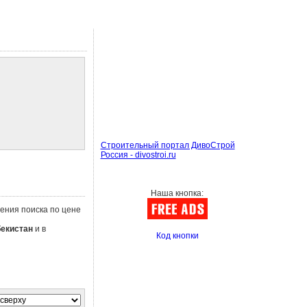
Строительный портал ДивоСтрой
Россия - divostroi.ru
Наша кнопка:
нения поиска по цене
бекистан
и в
Код кнопки