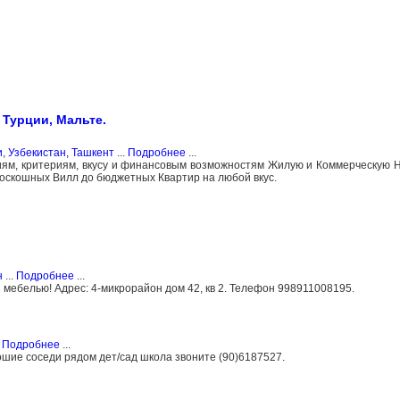
Турции, Мальте.
и
,
Узбекистан, Ташкент
...
Подробнее
...
ям, критериям, вкусу и финансовым возможностям Жилую и Коммерческую 
 роскошных Вилл до бюджетных Квартир на любой вкус.
н
...
Подробнее
...
мебелью! Адрес: 4-микрорайон дом 42, кв 2. Телефон 998911008195.
.
Подробнее
...
ошие соседи рядом дет/сад школа звоните (90)6187527.