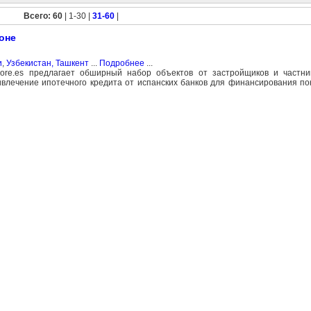
Всего: 60
| 1-30 |
31-60
|
оне
и
,
Узбекистан, Ташкент
...
Подробнее
...
ore.es предлагает обширный набор объектов от застройщиков и частник
ивлечение ипотечного кредита от испанских банков для финансирования по