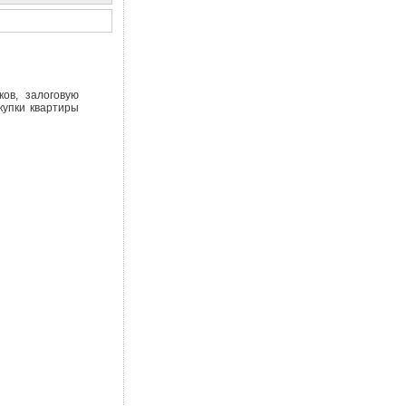
ов, залоговую
купки квартиры