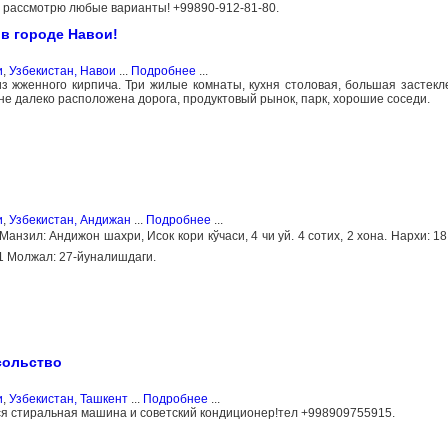
е, рассмотрю любые варианты! +99890-912-81-80.
 в городе Навои!
и
,
Узбекистан, Навои
...
Подробнее
...
з жженного кирпича. Три жилые комнаты, кухня столовая, большая застекл
не далеко расположена дорога, продуктовый рынок, парк, хорошие соседи.
и
,
Узбекистан, Андижан
...
Подробнее
...
нзил: Андижон шахри, Исок кори кўчаси, 4 чи уй. 4 сотих, 2 хона. Нархи: 18
1 Молжал: 27-йуналишдаги.
осольство
и
,
Узбекистан, Ташкент
...
Подробнее
...
ся стиральная машина и советский кондиционер!тел +998909755915.