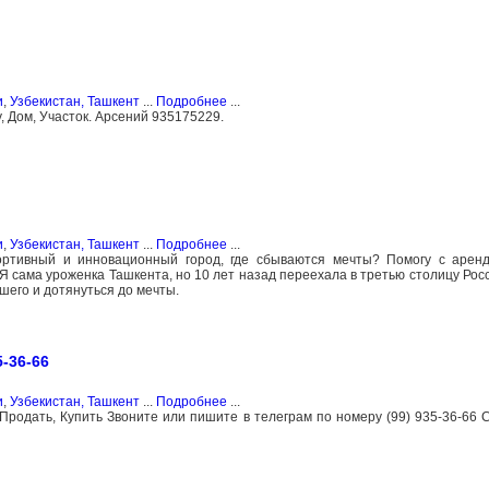
и
,
Узбекистан, Ташкент
...
Подробнее
...
, Дом, Участок. Арсений 935175229.
и
,
Узбекистан, Ташкент
...
Подробнее
...
ортивный и инновационный город, где сбываются мечты? Помогу с аренд
Я сама уроженка Ташкента, но 10 лет назад переехала в третью столицу Росс
шего и дотянуться до мечты.
-36-66
и
,
Узбекистан, Ташкент
...
Подробнее
...
Продать, Купить Звоните или пишите в телеграм по номеру (99) 935-36-66 